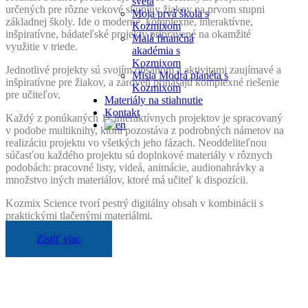
sveta
určených pre rôzne vekové skupiny žiakov na prvom stupni
Moja prvá škola s
základnej školy. Ide o moderné, komplexné, interaktívne,
Kozmixom
inšpiratívne, bádateľské projekty pripravené na okamžité
Malá finančná
využitie v triede.
akadémia s
Kozmixom
Jednotlivé projekty sú svojím obsahom a aktivitami zaujímavé a
Misia Modrá planéta s
inšpiratívne pre žiakov, a zároveň prinášajú komplexné riešenie
Kozmixom
pre učiteľov.
Materiály na stiahnutie
Kontakt
Každý z ponúkaných 11 interaktívnych projektov je spracovaný
v podobe multiknihy, ktorá pozostáva z podrobných námetov na
realizáciu projektu vo všetkých jeho fázach. Neoddeliteľnou
súčasťou každého projektu sú doplnkové materiály v rôznych
podobách: pracovné listy, videá, animácie, audionahrávky a
množstvo iných materiálov, ktoré má učiteľ k dispozícii.
Kozmix Science tvorí pestrý digitálny obsah v kombinácii s
praktickými tlačenými materiálmi.
Zistiť viac