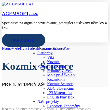
AGEMSOFT, a.s.
Špecialista na digitálne vzdelávanie, pracujúci s tisíckami učiteľov a
škôl
PURCHASE
Home
Vzdelávací obsah
Pre zamestnávateľov
Kozmix Science
Platformy
Viki
Kozmix
Kozmix Science
Vzdelávací obsah
Fenomény sveta
Moja prvá škola s
Kozmixom
PRE 1. STUPEŇ ZŠ
Kozmix Science
ABC Slovenčina
123 Matematika
English Play Box
Naše projekty
Expedícia Fenomény
Kozmix Science predstavuje sadu 11 ucelených projektov