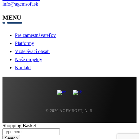
info@agemsoft.sk
MENU
Pre zamestnávateľov
Platformy
Vzdelávací obsah
Naše projekty
Kontakt
© 2020 AGEMSOFT, A. S.
Shopping Basket